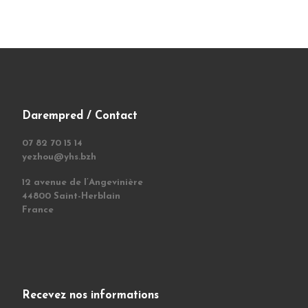
Darempred / Contact
07 82 70 15 14
yezhou@yhs.bzh
12 avenue de l’Angevinière
44800 Saint-Herblain
France
Recevez nos informations