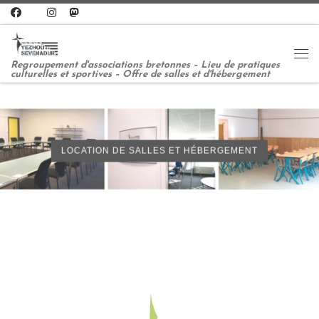
Passer au contenu
Me
Regroupement d'associations bretonnes – Lieu de pratiques
culturelles et sportives – Offre de salles et d'hébergement
LOCATION DE SALLES ET HÉBERGEMENT