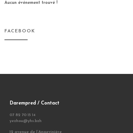
Aucun événement trouvé !
FACEBOOK
Darempred / Contact
07 82 70 15 14
yezhou@yhs.bzh
12 avenue de l’Angevinière