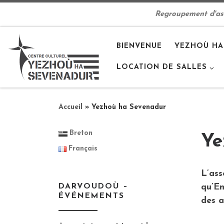
Passer au contenu
Regroupement d'asso
BIENVENUE
YEZHOÙ HA
LOCATION DE SALLES
Accueil
»
Yezhoù ha Sevenadur
Breton
Ye
Français
L’ass
qu’
En
DARVOUDOÙ –
ÉVÉNEMENTS
des a