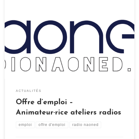
Poste : Animateur·rice ateliers radios Période : À partir
de septembre 2021 Lieux : Rennes / Nantes / Quimper
Employeur : Radio Naoned Mission : L’animateur ou
animatrice aura pour mission d’assurer l’animation et le
bon fonctionnement de l’activité EMI (Éducation aux
Médias et à l’Information). Il / Elle s’occupera de la
rédaction et […]
ACTUALITÉS
Offre d’emploi –
Animateur·rice ateliers radios
emploi
offre d'emploi
radio naoned