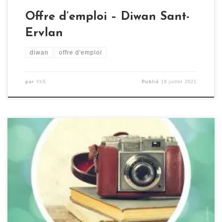
Offre d’emploi – Diwan Sant-
Ervlan
diwan
offre d'emploi
par
YhS
Publié
19 juillet 2021
Le centre culturel Yezhoù ha Sevenadur organise un
grand concours photo sur le thème « Bretagne en Loire-
Atlantique ! » avec des prix à gagner ! Le concours est
gratuit, ouvert aux photographes amateurs et
professionnels. Comment participer ? Prenez
connaissance du règlement en cliquant ici. Réalisez
votre plus belle photo ! […]