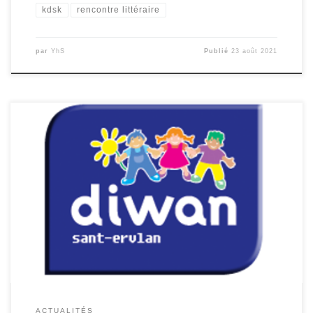
kdsk
rencontre littéraire
par
YhS
Publié
23 août 2021
Offre d’emploi – ASEM – Diwan Sant-Ervlan Descriptif
du poste : Sous la responsabilité du Directeur/enseignant
de l’école, vous serez chargé de l’assister pour L’accueil
des enfants de classe bilingue (environ 18 enfants de la
petite section à la section de maternelle). La mise en
place e la réalisation […]
ACTUALITÉS