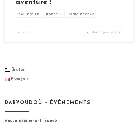
aventure !
bali breizh
france 3
radio naoned
par
YhS
Publié
11 janvier 2021
Breton
Français
DARVOUDOÙ – ÉVÉNEMENTS
Aucun événement trouvé !