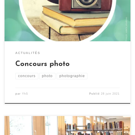
gratuit, ouvert aux photographes amateurs et
professionnels. Comment participer ? Prenez
connaissance du règlement en cliquant ici. Réalisez
votre plus belle photo ! […]
ACTUALITÉS
Concours photo
concours
photo
photographie
par
YhS
Publié
28 juin 2021