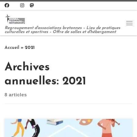
Passer au contenu
Me
Regroupement d'associations bretonnes – Lieu de pratiques
culturelles et sportives – Offre de salles et d'hébergement
Accueil
»
2021
Archives
annuelles:
2021
8 articles