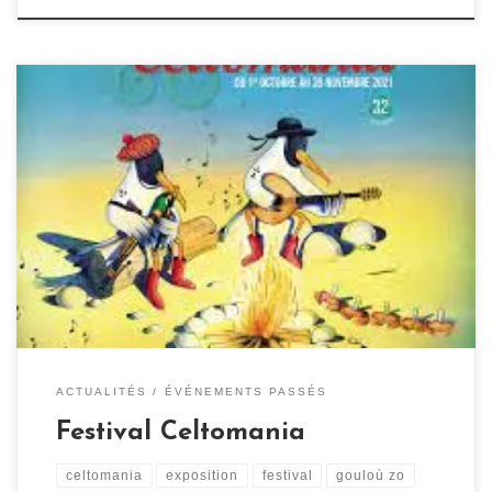
32ème édition des Celtomania Du 1er octobre au 27
novembre 2021 aura lieu la 32e édition du festival
Celtomania dans plusieurs communes de Loire-
Atlantique. 2 mois pour découvrir les cultures bretonne
et celtique au travers de spectacles, expositions, ciné-
concerts, soirées littéraires, fest-noz, concerts, balades.
Comme chaque année le centre culturel […]
ACTUALITÉS
ÉVÉNEMENTS PASSÉS
Festival Celtomania
celtomania
exposition
festival
gouloù zo