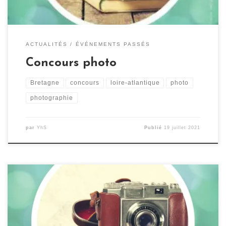
ACTUALITÉS
ÉVÉNEMENTS PASSÉS
Concours photo
Bretagne
concours
loire-atlantique
photo
photographie
par
YhS
Publié
19 juillet 2021
Le centre culturel Yezhoù ha Sevenadur organise un
grand concours photo sur le thème « Bretagne en Loire-
Atlantique ! » avec des prix à gagner ! Le concours est