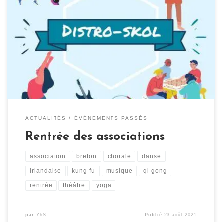
C’est la rentrée des associations en septembre/octobre.
Découvrez les principales activités proposées au sein du
centre culturel Yezhoù ha Sevenadur (liste non
exhaustive et susceptible d’évoluer) : Breton : Horaires :
Lundi 15h : Bodad-komz Lundi 20h : niveau + Mardi 10h :
Kentel komz Mercredi 15h30 : Kentel komz […]
ACTUALITÉS
ÉVÉNEMENTS PASSÉS
Rentrée des associations
association
breton
chorale
danse
irlandaise
kung fu
musique
qi gong
rentrée
théâtre
yoga
par
YhS
Publié
23 août 2021