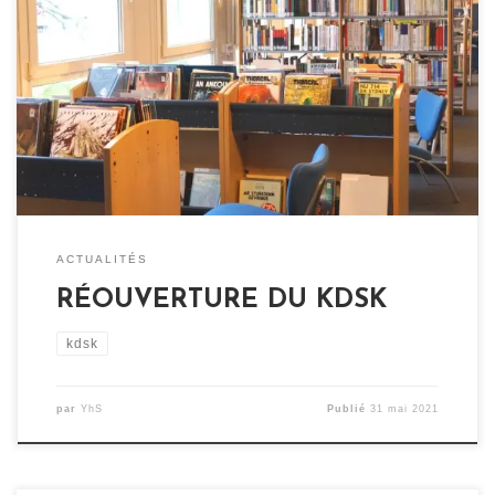
RÉOUVERTURE DU KDSK Après cette longue période de
confinement, les activités du KDSK redémarrent à
compter du jeudi 20 mai (14h). La circulation dans la
médiathèque et la consultation sur place sont autorisées
dans la limite de 20 personnes (environ 8 m2 par
personne), 1 table sur 2 / 1 […]
ACTUALITÉS
RÉOUVERTURE DU KDSK
kdsk
par
YhS
Publié
31 mai 2021