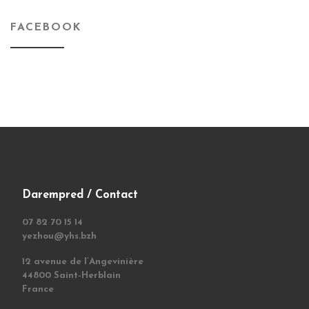
FACEBOOK
Darempred / Contact
07 82 70 15 14
yezhou@yhs.bzh
12 avenue de l’Angevinière
44800 Saint-Herblain
France