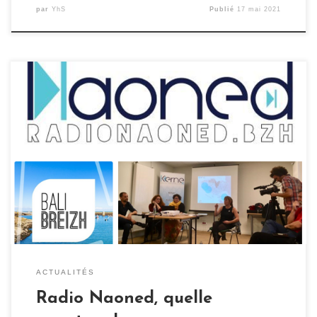
par
YhS
Publié
17 mai 2021
« Radio Naoned, quelle aventure ! » La création de
Radio Naoned fut une sacrée aventure ! Les caméras
d’Anne Gouerou et Kenan an Habask nous ont suivi.e.s
pendant un an et demie pour la documenter. Le résultat
de leur travail, un documentaire de 49mn, sera diffusé
en épisodes à partir du […]
ACTUALITÉS
Radio Naoned, quelle