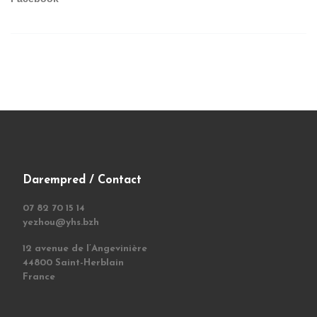
Darempred / Contact
07 82 70 15 14
yezhou@yhs.bzh
12 avenue de l’Angevinière
44800 Saint-Herblain
France