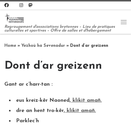
Skip to content
Me
Regroupement d'associations bretonnes – Lieu de pratiques
culturelles et sportives – Offre de salles et d'hébergement
Home
»
Yezhoù ha Sevenadur
»
Dont d’ar greizenn
Dont d’ar greizenn
Gant ar c’harr-tan :
eus kreiz-kêr Naoned,
klikit amañ.
dre an hent tro-kêr,
klikit amañ.
Parklec’h