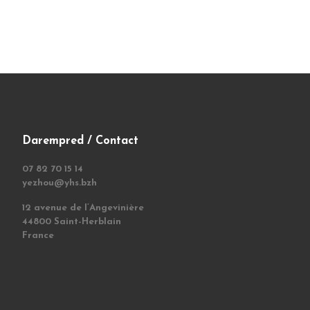
Darempred / Contact
07 82 70 15 14
yezhou@yhs.bzh
12 avenue de l’Angevinière
44800 Saint-Herblain
France