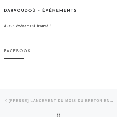
DARVOUDOÙ – ÉVÉNEMENTS
Aucun événement trouvé !
FACEBOOK
Parcourir les articles
Article précédent
[PRESSE] LANCEMENT DU MOIS DU BRETON EN LOIRE-ATLANTIQUE
RETOUR À LA LISTE DES