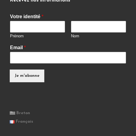
Recevez nos informations
Votre identité
*
Prénom
Nom
Email
*
Je m'abonne
Breton
Français