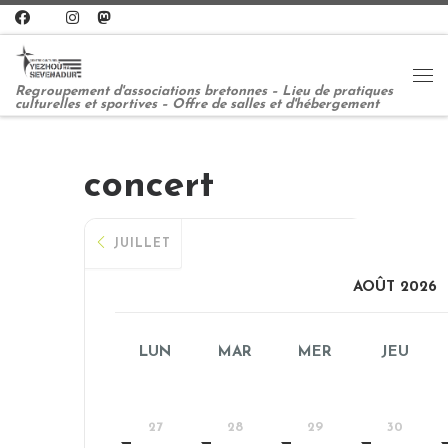
Passer au contenu
Me
Regroupement d'associations bretonnes – Lieu de pratiques
culturelles et sportives – Offre de salles et d'hébergement
concert
JUILLET
AOÛT 2026
LUN
MAR
MER
JEU
27
28
29
30