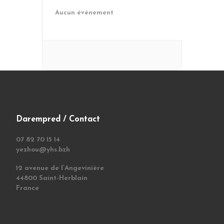
Aucun événement
Darempred / Contact
07 82 70 15 14
yezhou@yhs.bzh
12 avenue de l’Angevinière
44800 Saint-Herblain
France