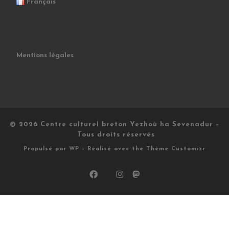
Français
Mentions légales
© 2026
Centre culturel breton Yezhoù ha Sevenadur
–
Tous droits réservés
Propulsé par
WP
– Réalisé avec the
Thème Customizr