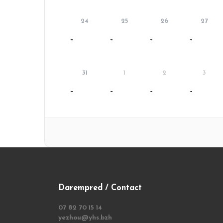
24
25
26
27
31
1
2
3
Darempred / Contact
07 82 70 15 14
yezhou@yhs.bzh