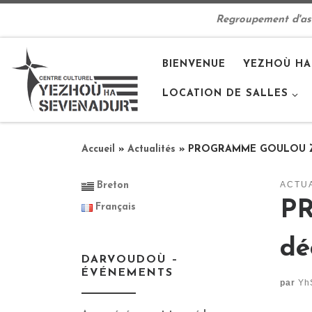
Passer au contenu
Regroupement d'asso
BIENVENUE
YEZHOÙ HA
LOCATION DE SALLES
Accueil
»
Actualités
»
PROGRAMME GOULOU ZO 
ACTU
Breton
P
Français
dé
DARVOUDOÙ –
ÉVÉNEMENTS
par
Yh