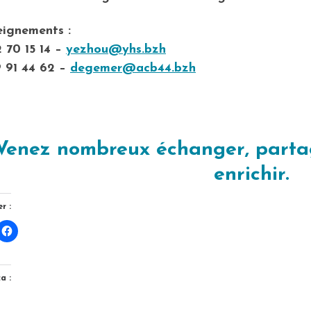
eignements :
 70 15 14 –
yezhou@yhs.bzh
 91 44 62 –
degemer@acb44.bzh
Venez nombreux échanger, partag
enrichir.
r :
a :