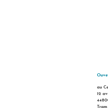
Ouver
au Ce
12 av
44800
Tram 