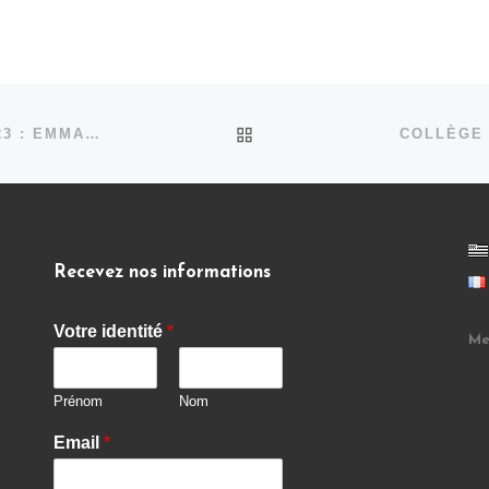
RETOUR À LA LISTE DES
EXPOSITION DU 21 OCTOBRE AU 20 DÉCEMBRE 2023 : EMMANUEL LEPAGE ET LES PHARES DU BOUT DU MONDE »
COLLÈGE 
Recevez nos informations
Votre identité
*
Me
Prénom
Nom
Email
*