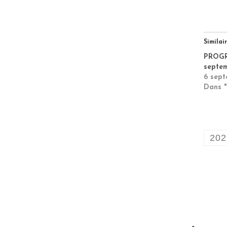
Similai
PROG
septe
6 sep
Dans "
202