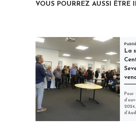
VOUS POURREZ AUSSI ÊTRE 
Publi
La s
Cen
Seve
vend
Pour 
d’ouv
2024,
d’Aud