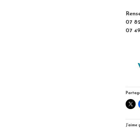
Rens
07 82
07 49
Partage
J’aime ç