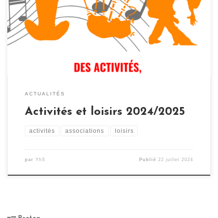
irlandaise, pipe band, danses ou cours de breton… Voici
la liste des nouvelles activités régulières, souvent
hebdomadaires, proposées pour cette année 2024-2025
: Si vous aussi, vous êtes à la recherche d’une salle pour
[…]
ACTUALITÉS
Activités et loisirs 2024/2025
activités
associations
loisirs
par
YhS
Publié
22 juillet 2024