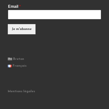
Email
*
Je m'abonne
Breton
Français
Mentions légales