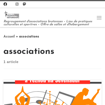
Passer au contenu
Me
Regroupement d'associations bretonnes – Lieu de pratiques
culturelles et sportives – Offre de salles et d'hébergement
Accueil
»
associations
associations
1 article
De nombreuses associations ont choisi nos locaux pour y
pratiquer leurs activités : chant choral, musique