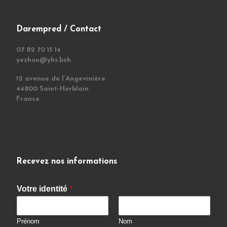
Darempred / Contact
07 82 70 15 14
yezhou@yhs.bzh
12 avenue de l’Angevinière
44800 Saint-Herblain
France
Recevez nos informations
Votre identité
*
Prénom
Nom