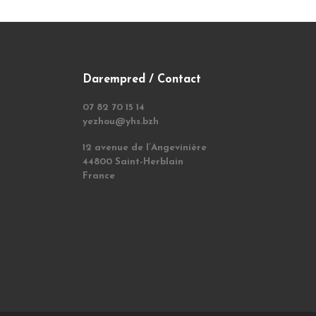
Darempred / Contact
07 82 70 15 14
yezhou@yhs.bzh
12 avenue de l’Angevinière
44800 Saint-Herblain
France