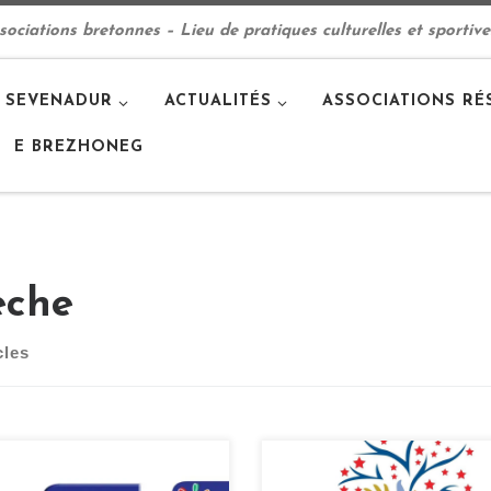
ciations bretonnes – Lieu de pratiques culturelles et sportive
 SEVENADUR
ACTUALITÉS
ASSOCIATIONS RÉ
E BREZHONEG
èche
cles
centre Yezhoù ha Sevenadur
Youn ha Solena, Micro crèch