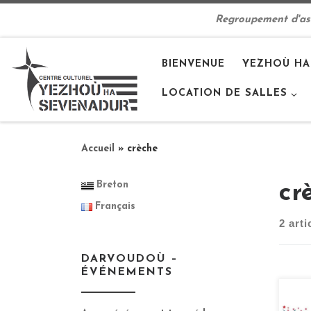
Passer au contenu
Regroupement d'asso
BIENVENUE
YEZHOÙ HA
LOCATION DE SALLES
Accueil
»
crèche
Breton
cr
Français
2 arti
DARVOUDOÙ –
ÉVÉNEMENTS
Le 