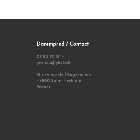
Darempred / Contact
07 82 70 15 14
yezhou@yhs.bzh
12 avenue de l’Angevinière
44800 Saint-Herblain
France