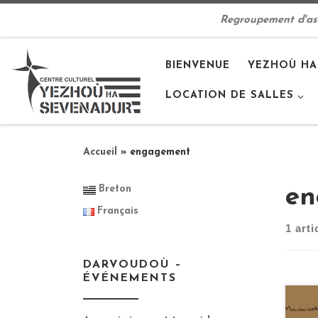
Passer au contenu
Regroupement d'asso
BIENVENUE
YEZHOÙ HA
LOCATION DE SALLES
Accueil
»
engagement
Breton
en
Français
1 arti
DARVOUDOÙ –
ÉVÉNEMENTS
Mar