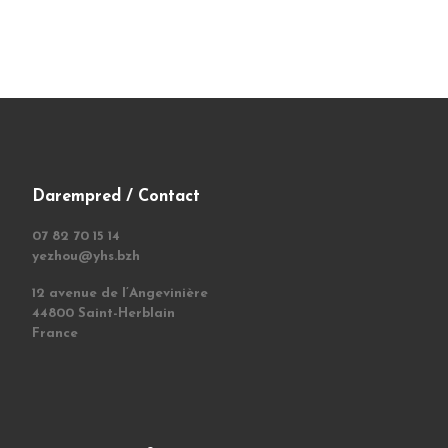
Darempred / Contact
07 82 70 15 14
yezhou@yhs.bzh
12 avenue de l’Angevinière
44800 Saint-Herblain
France