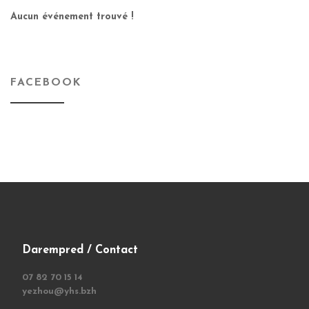
Aucun événement trouvé !
FACEBOOK
Darempred / Contact
07 82 70 15 14
yezhou@yhs.bzh