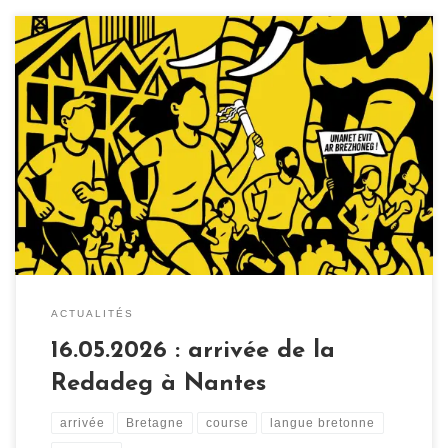
L’Arrivée de la Redadeg, la course relais pour la langue
bretonne qui traverse toute la Bretagne, aura lieu à
Nantes en 2026 : notez la date et invitez vos ami·es sur
l’évènement ! Pour en savoir plus :
facebook.com/Naoned2026
ACTUALITÉS
16.05.2026 : arrivée de la
Redadeg à Nantes
arrivée
Bretagne
course
langue bretonne