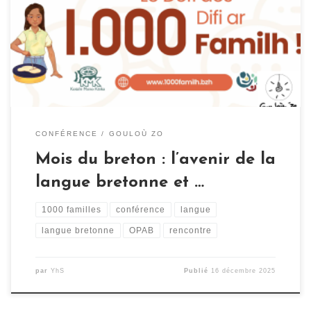
« défi des 1000 familles ». Ce défi ambitieux répond à un
besoin essentiel : réimplanter la langue au sein des
familles pour que cela ne reste pas uniquement la
langue de l’école. Et pour nous […]
CONFÉRENCE
GOULOÙ ZO
Mois du breton : l’avenir de la
langue bretonne et …
1000 familles
conférence
langue
langue bretonne
OPAB
rencontre
par
YhS
Publié
16 décembre 2025