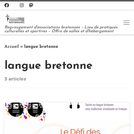
Passer au contenu
Me
Regroupement d'associations bretonnes – Lieu de pratiques
culturelles et sportives – Offre de salles et d'hébergement
Accueil
»
langue bretonne
langue bretonne
3 articles
Mazeaz Le Brun, jeune père élevant ses enfants en
langue bretonne, viendra nous présenter son projet