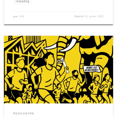
redadeg
par
YhS
Publié
21 juillet 2025
L’Arrivée de la Redadeg, la course relais pour la langue
bretonne qui traverse toute la Bretagne, aura lieu à
Nantes en 2026 : notez la date et invitez vos ami·es sur
l’évènement ! Pour en savoir plus :
facebook.com/Naoned2026
RENCONTRE