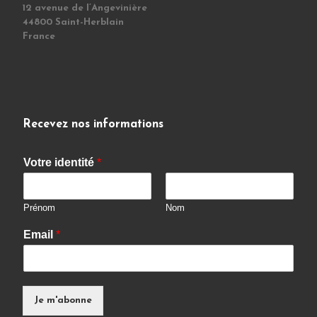
12 avenue de l’Angevinière
44800 Saint-Herblain
France
Recevez nos informations
Votre identité
*
Prénom
Nom
Email
*
Je m'abonne