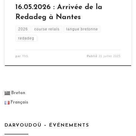
16.05.2026 : Arrivée de la
Redadeg à Nantes
2026
course relais
langue bretonne
redadeg
par
YhS
Publié
21 juillet 2025
Breton
Français
DARVOUDOÙ – ÉVÉNEMENTS