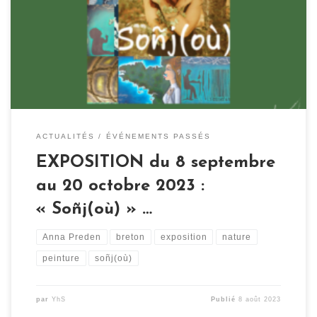
c’était la langue maternelle d’une partie de sa famille
et de sa nourrice. Elle a souhaité par la suite mêler la
langue bretonne à ses peintures : “Peindre est pour moi
[…]
ACTUALITÉS
ÉVÉNEMENTS PASSÉS
EXPOSITION du 8 septembre
au 20 octobre 2023 :
« Soñj(où) » …
Anna Preden
breton
exposition
nature
peinture
soñj(où)
par
YhS
Publié
8 août 2023