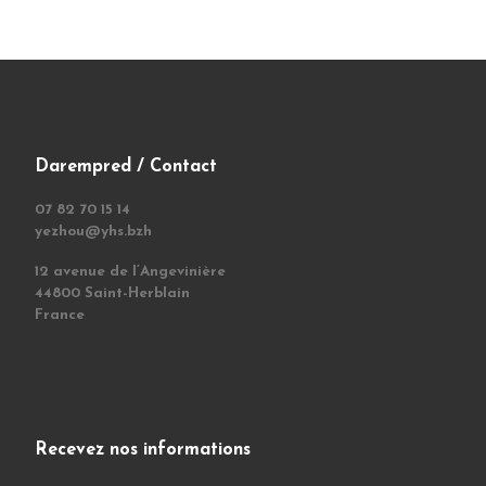
Darempred / Contact
07 82 70 15 14
yezhou@yhs.bzh
12 avenue de l’Angevinière
44800 Saint-Herblain
France
Recevez nos informations