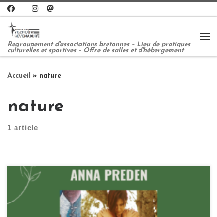
Passer au contenu
Me
Regroupement d'associations bretonnes – Lieu de pratiques
culturelles et sportives – Offre de salles et d'hébergement
Accueil
»
nature
nature
1 article
Exposition du 8 septembre au 20 octobre 2023 Anna
Preden a décidé très jeune d’apprendre le breton car