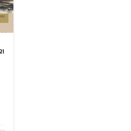
lus
urs
ées
21
2023