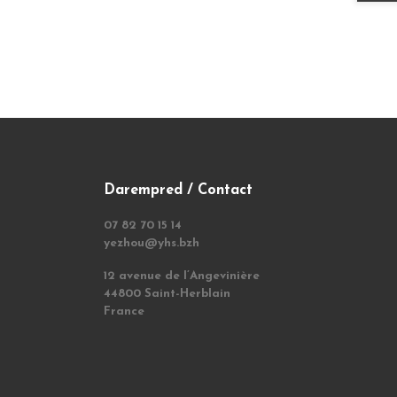
Darempred / Contact
07 82 70 15 14
yezhou@yhs.bzh
12 avenue de l’Angevinière
44800 Saint-Herblain
France