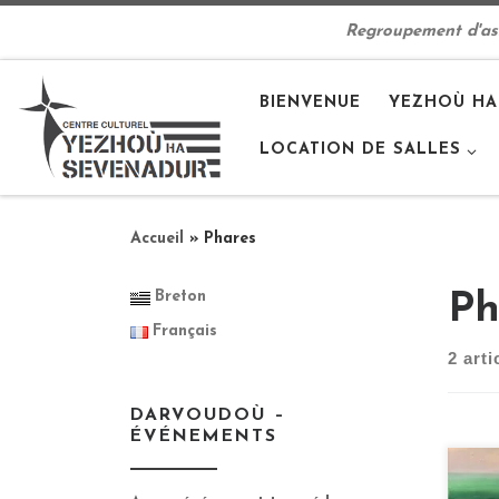
Passer au contenu
Regroupement d'asso
BIENVENUE
YEZHOÙ HA
LOCATION DE SALLES
Accueil
»
Phares
Breton
Ph
Français
2 arti
DARVOUDOÙ –
ÉVÉNEMENTS
Expo