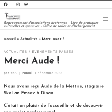
Passer au contenu
Me
Regroupement d'associations bretonnes – Lieu de pratiques
culturelles et sportives – Offre de salles et d'hébergement
Accueil
»
Actualités
»
Merci Aude !
ACTUALITÉS
ÉVÉNEMENTS PASSÉS
Merci Aude !
par
YhS
|
Publié
11 décembre 2023
Nous avons reçu Aude de la Mettrie, stagiaire
Skol an Emsav à Dinan.
C’était un plaisir de l’accueillir et de découvrir