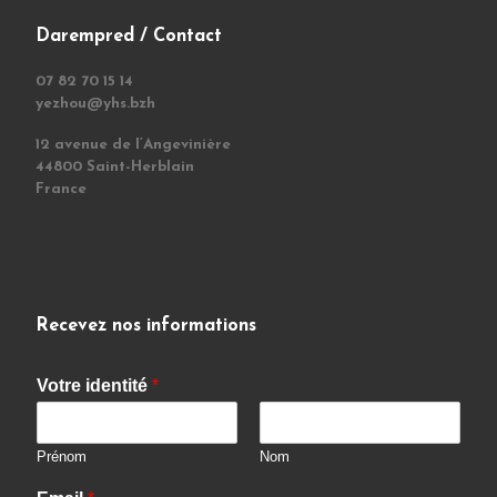
Darempred / Contact
07 82 70 15 14
yezhou@yhs.bzh
12 avenue de l’Angevinière
44800 Saint-Herblain
France
Recevez nos informations
Votre identité
*
Prénom
Nom