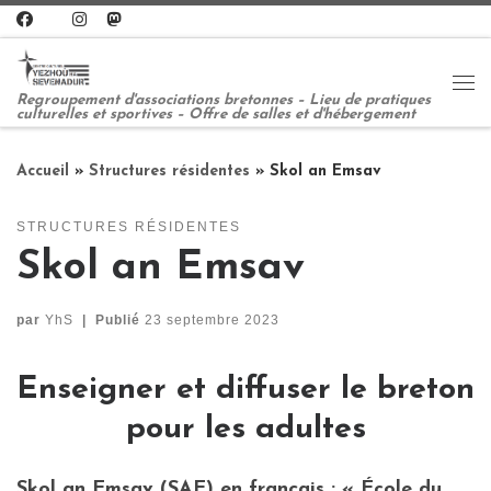
Passer au contenu
Me
Regroupement d'associations bretonnes – Lieu de pratiques
culturelles et sportives – Offre de salles et d'hébergement
Accueil
»
Structures résidentes
»
Skol an Emsav
STRUCTURES RÉSIDENTES
Skol an Emsav
par
YhS
|
Publié
23 septembre 2023
Enseigner et diffuser le breton
pour les adultes
Skol an Emsav
(SAE) en français : « École du