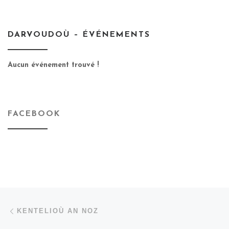
DARVOUDOÙ – ÉVÉNEMENTS
Aucun événement trouvé !
FACEBOOK
Parcourir les articles
Article précédent
KENTELIOÙ AN NOZ