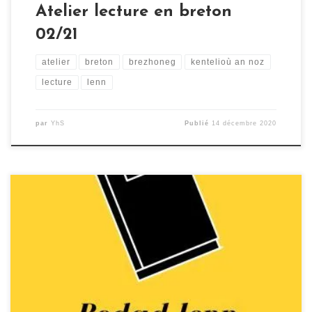
Atelier lecture en breton
02/21
atelier
breton
brezhoneg
kentelioù an noz
lecture
lenn
par
YhS
Publié
14 décembre 2020
Le Bodad lenn est le club de lecture de Kentelioù an
Noz. Il se retrouve chaque mois autour de nouveaux
textes. Le groupe de Lecture se retrouvera autour du
Barzaz Breiz (de « Loeiza hag Abelard » à « an tri
manac’h ruz ») et de Nenn Jani de Roparz Hemon. Le
Groupe de […]