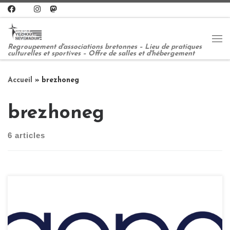
Passer au contenu
Me
Regroupement d'associations bretonnes – Lieu de pratiques
culturelles et sportives – Offre de salles et d'hébergement
Accueil
»
brezhoneg
brezhoneg
6 articles
Radio Naoned, l’antenne nantaise de Radio Kerne, est le
1er media 100% breton de Loire- Atlantique. Radio Kerne