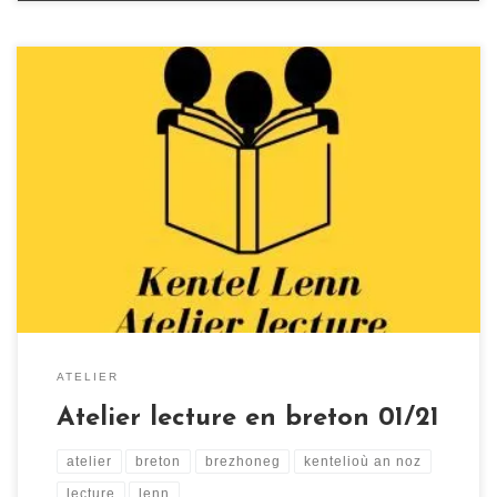
L’atelier lecture en breton est une nouvelle activité de
l’année 2020/2021 de Kentelioù an Noz ! Les buts de cet
atelier sont de lire des livres selon le niveau de
compétence en breton de chacun, découvrir la
littérature bretonne ou traduite en breton, se retrouver
pour échanger en breton sur […]
ATELIER
Atelier lecture en breton 01/21
atelier
breton
brezhoneg
kentelioù an noz
lecture
lenn