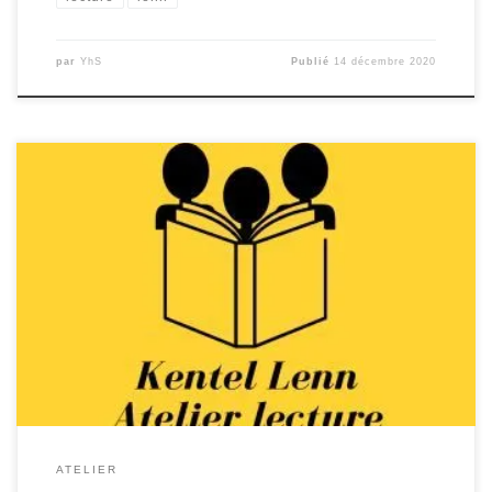
par
YhS
Publié
14 décembre 2020
L’atelier lecture en breton est une nouvelle activité de
l’année 2020/2021 de Kentelioù an Noz ! Les buts de cet
atelier sont de lire des livres selon le niveau de
compétence en breton de chacun, découvrir la
littérature bretonne ou traduite en breton, se retrouver
pour échanger en breton sur […]
ATELIER