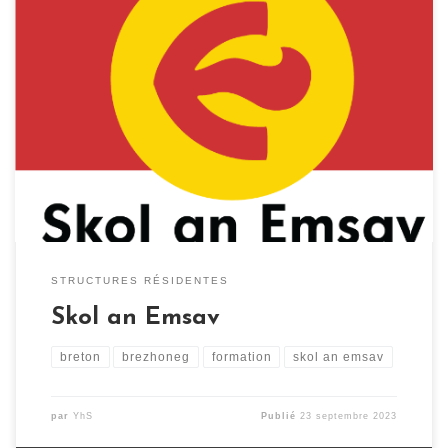
Enseigner et diffuser le breton pour les adultes Skol an
Emsav (SAE) en français : « École du mouvement breton
» est un mouvement culturel fondé en 1969 par Pol
Kalvez, Bernez Rouz, Lukian Kergoat, Martial Ménard,
Yann Guillamot et Tangi Louarn. Cette association a
pour objet, d’une part, l’enseignement […]
STRUCTURES RÉSIDENTES
Skol an Emsav
breton
brezhoneg
formation
skol an emsav
par
YhS
Publié
23 septembre 2023