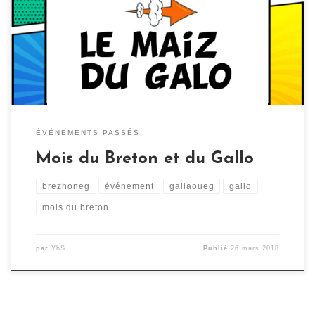
diverses et variées. Retrouvez ci-dessous quelques
images des événements organisés dans les locaux de
Yezhoù ha Sevenadur pour cette édition 2018.
ÉVÉNEMENTS PASSÉS
Mois du Breton et du Gallo
brezhoneg
événement
gallaoueg
gallo
mois du breton
par
YhS
Publié
26 mars 2018