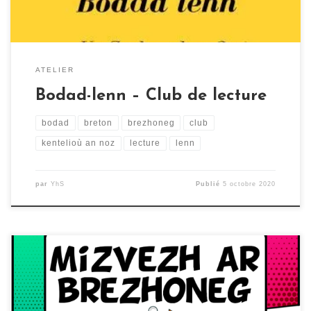
ATELIER
Bodad-lenn – Club de lecture
bodad
breton
brezhoneg
club
kentelioù an noz
lecture
lenn
par
YhS
Publié
5 octobre 2020
Le Mois du Breton et du Gallo a été riche en activités