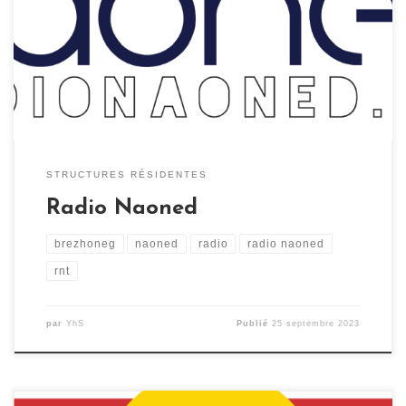
émet en Finistère en FM depuis 1998. Entièrement en
langue bretonne, on peut ’écouter des portes de Lorient
jusqu’à Brest sur 90.2 MHz, 92.0 et 97.5 MHz, sur
internet (sur radiokerne.bzh) et […]
STRUCTURES RÉSIDENTES
Radio Naoned
brezhoneg
naoned
radio
radio naoned
rnt
par
YhS
Publié
25 septembre 2023