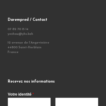
Darempred / Contact
07 82 70 15 14
yezhou@yhs.bzh
12 avenue de l’Angevinière
44800 Saint-Herblain
France
Recevez nos informations
Votre identité
*