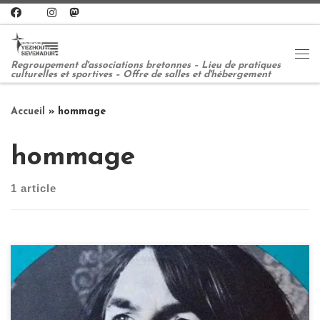
Passer au contenu
Me
Regroupement d'associations bretonnes – Lieu de pratiques
culturelles et sportives – Offre de salles et d'hébergement
Accueil
»
hommage
hommage
1 article
À l’occasion du vernissage de l’exposition de France
Bihannic, nous serons ravis de proposer un concert en