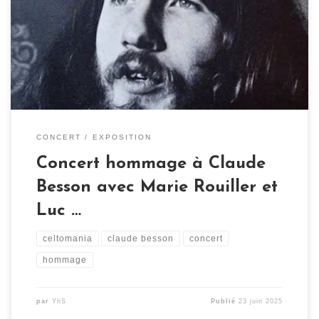
hommage à feu son mari, le chanteur Claude Besson.
Auteur d’une quinzaine d’albums, il a composé une
centaine de chansons : une œuvre magistrale qui figure
au panthéon de la chanson bretonne. Marie […]
CONCERT
EXPOSITION
Concert hommage à Claude
Besson avec Marie Rouiller et
Luc …
celtomania
claude besson
concert
hommage
par
YhS
Publié
23 juin 2025