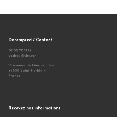
Darempred / Contact
07 82 70 15 14
yezhou@yhs.bzh
12 avenue de l’Angevinière
44800 Saint-Herblain
France
Recevez nos informations