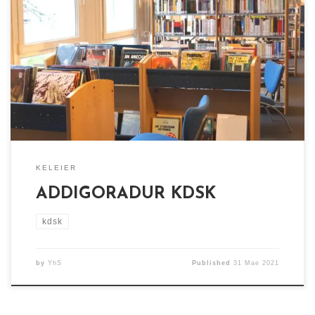
ADDIGORADUR KDSK Goude ur prantad hir a genfinañ
e vo adlañset obererezhioù KDSK adalek ar Yaou d’an
20 a viz Mae (14h). Aotreet e vo tremenerezh er
vediaoueg ha sellet ouzh al levrioù war al lec’h : 20 den
asambles er sal (tro-dro 8 m2 evit pep den), 1 […]
KELEIER
ADDIGORADUR KDSK
kdsk
by
YhS
Published
31 Mae 2021