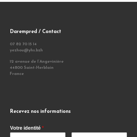
Darempred / Contact
07 82 70 15 14
yezhou@yhs.bzh
12 avenue de l’Angevinière
44800 Saint-Herblain
France
Recevez nos informations
Votre identité
*