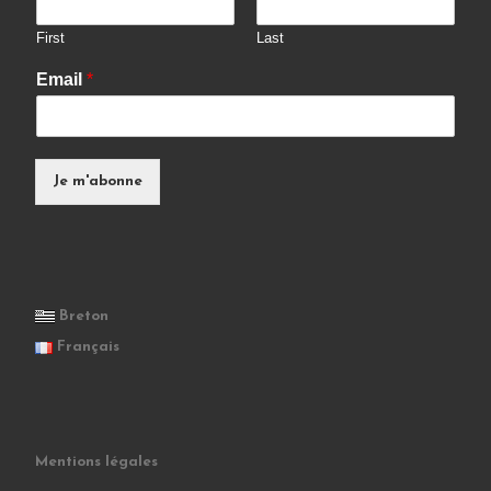
First
Last
Email
*
Je m'abonne
Breton
Français
Mentions légales