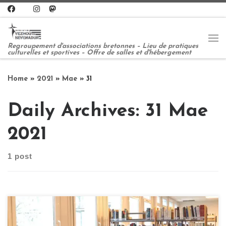
Skip to content
Me
Regroupement d'associations bretonnes – Lieu de pratiques
culturelles et sportives – Offre de salles et d'hébergement
Home
»
2021
»
Mae
»
31
Daily Archives:
31 Mae
2021
1 post