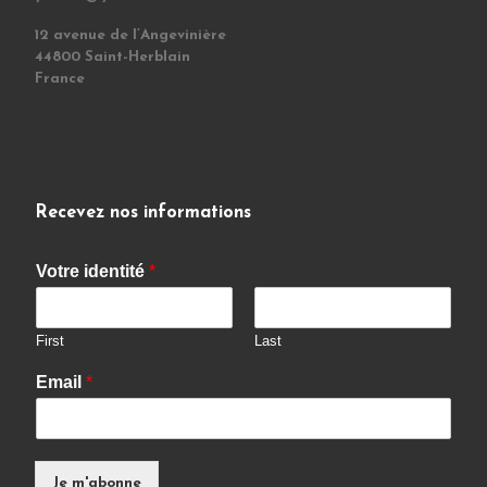
12 avenue de l’Angevinière
44800 Saint-Herblain
France
Recevez nos informations
Votre identité
*
First
Last
Email
*
Je m'abonne