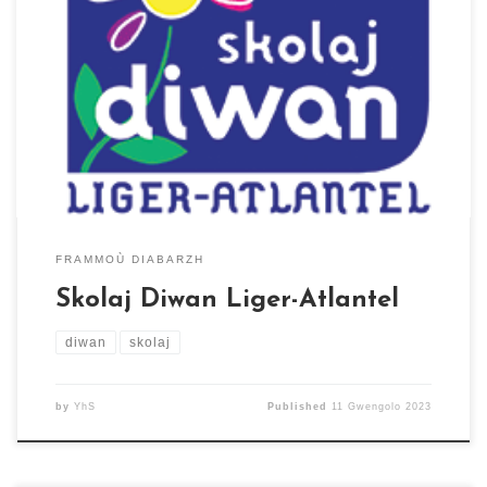
Skolaj Diwan Liger Atlantel 12 bali an añjevinier 44800
Sant-Ervlan Titouroù : skolaj.sant-ervlan@diwan.bzh
Kuzul skoazell Blog skolajidi
FRAMMOÙ DIABARZH
Skolaj Diwan Liger-Atlantel
diwan
skolaj
by
YhS
Published
11 Gwengolo 2023