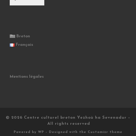
Breton
Français
Mentions légales
© 2026
Centre culturel breton Yezhoù ha Sevenadur
–
All rights reserved
Powered by
WP
– Designed with the
Customizr theme