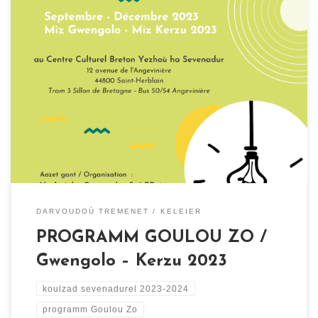
« Goulou zo » en breton signifie « il y a de la lumière »
Goulou a vo en hor C’hreizenn Sevenadurel Breizhek
Yezhoù ha Sevenadur d’ar Meurzh. Nozvezhioù a-feson a
vo kenaozet gant an ASB44 abaoe meur a vloaz dija. Ar
programm miz Gwengolo / miz Kerzu a zo erruet Evit
lenn […]
DARVOUDOÙ TREMENET
KELEIER
PROGRAMM GOULOU ZO /
Gwengolo – Kerzu 2023
koulzad sevenadurel 2023-2024
programm Goulou Zo