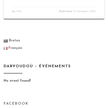
by
YhS
Published
11 Gwengolo 2023
Breton
Français
DARVOUDOÙ – ÉVÉNEMENTS
No event found!
FACEBOOK