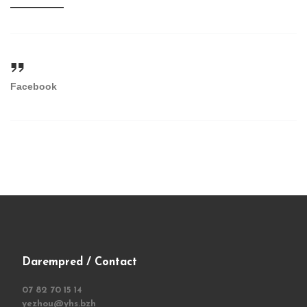
Facebook
Darempred / Contact
07 82 70 15 14
yezhou@yhs.bzh