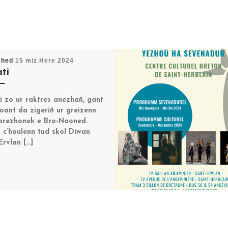
shed
15 miz Here 2024
ti
i zo ur raktres anezhañ, gant
hoant da zigeriñ ur greizenn
brezhonek e Bro-Naoned.
 c’houlenn tud skol Diwan
Ervlan […]