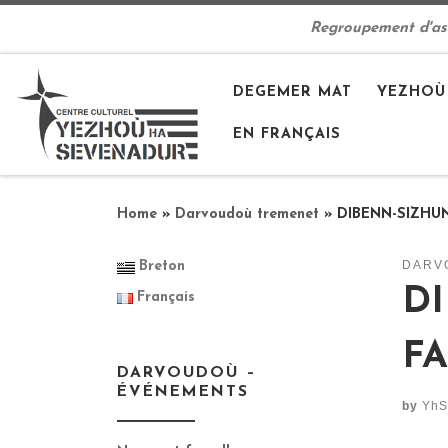
Skip to content
Regroupement d'asso
DEGEMER MAT
YEZHOÙ
EN FRANÇAIS
Home
»
Darvoudoù tremenet
»
DIBENN-SIZHU
DARV
Breton
D
Français
F
DARVOUDOÙ –
ÉVÉNEMENTS
by
YhS