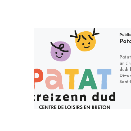
Publi
Pata
Patat
ar c’
dudi 
Diwar
Sant-