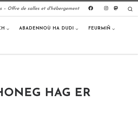
S
s – Offre de salles et d'hébergement
ZH
ABADENNOÙ HA DUDI
FEURMIÑ
HONEG HAG ER