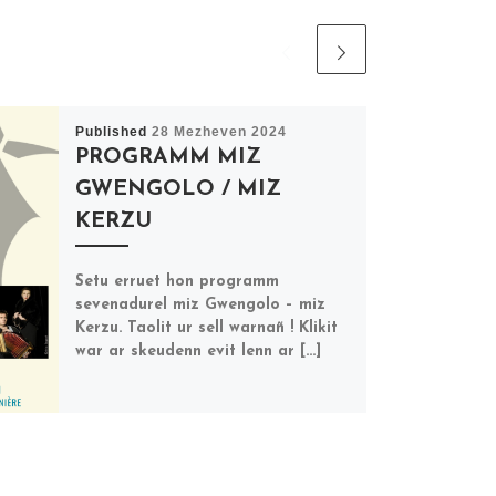
Published
28 Mezheven 2024
PROGRAMM MIZ
GWENGOLO / MIZ
KERZU
Setu erruet hon programm
sevenadurel miz Gwengolo – miz
Kerzu. Taolit ur sell warnañ ! Klikit
war ar skeudenn evit lenn ar […]