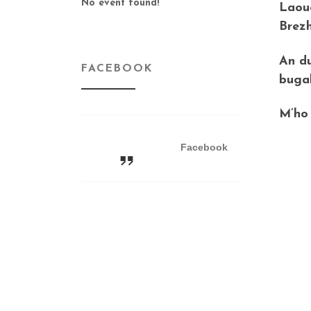
No event found!
Laou
Brezh
An du
FACEBOOK
bugal
M’ho
Facebook