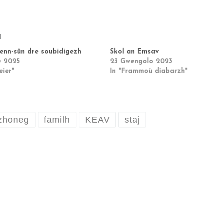
d
enn-sûn dre soubidigezh
Skol an Emsav
e 2025
23 Gwengolo 2023
eier"
In "Frammoù diabarzh"
zhoneg
familh
KEAV
staj