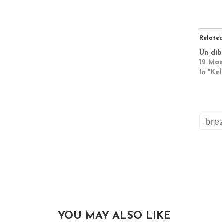
Relate
Un dib
12 Ma
In "Kel
bre
YOU MAY ALSO LIKE