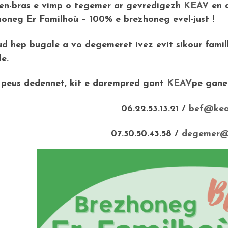
en-bras e vimp o tegemer ar gevredigezh
KEAV
en 
oneg Er Familhoù – 100% e brezhoneg evel-just !
d hep bugale a vo degemeret ivez evit sikour fami
e.
 peus dedennet, kit e darempred gant
KEAV
pe gane
06.22.53.13.21 /
bef@kea
07.50.50.43.58 /
degemer@