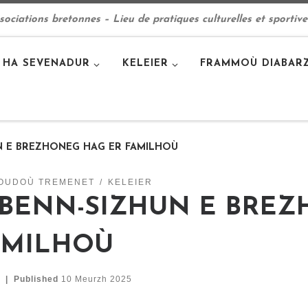
ciations bretonnes – Lieu de pratiques culturelles et sportive
 HA SEVENADUR
KELEIER
FRAMMOÙ DIABAR
N E BREZHONEG HAG ER FAMILHOÙ
OUDOÙ TREMENET
KELEIER
IBENN-SIZHUN E BREZ
AMILHOÙ
|
Published
10 Meurzh 2025