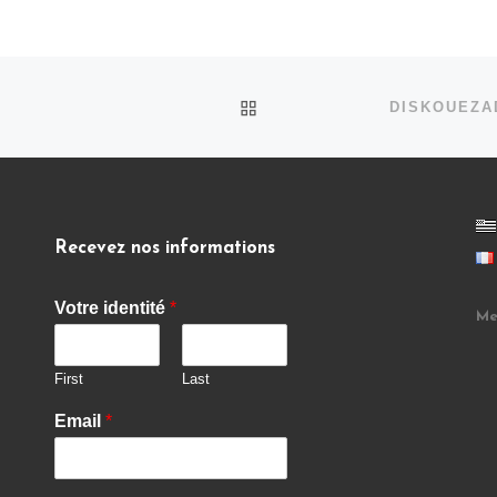
BACK TO POST LIST
Recevez nos informations
Votre identité
*
Me
First
Last
Email
*