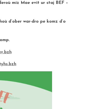
deroù miz Mae evit ur staj BEF –
lhoù d’ober war-dro pe komz d’o
omp.
v.bzh
yhs.bzh