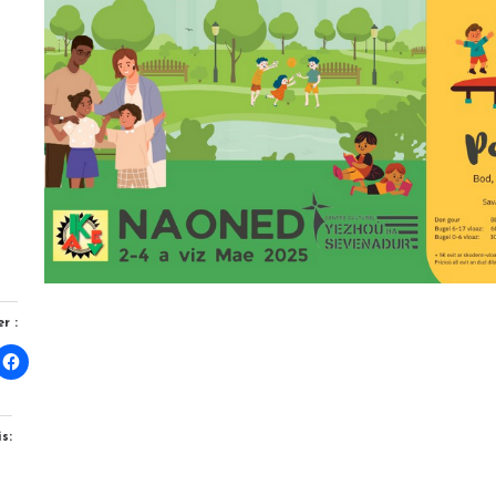
r :
s: