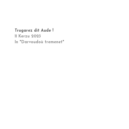
Trugarez dit Aude !
11 Kerzu 2023
In "Darvoudoù tremenet"