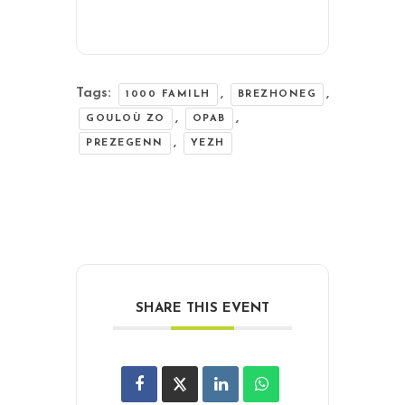
Tags:
,
,
1000 FAMILH
BREZHONEG
,
,
GOULOÙ ZO
OPAB
,
PREZEGENN
YEZH
SHARE THIS EVENT