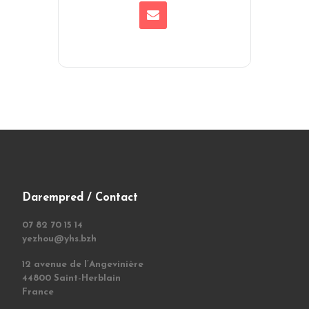
Darempred / Contact
07 82 70 15 14
yezhou@yhs.bzh
12 avenue de l’Angevinière
44800 Saint-Herblain
France