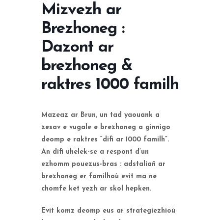
Mizvezh ar
Brezhoneg :
Dazont ar
brezhoneg &
raktres 1000 familh
M
azeaz ar Brun, un tad yaouank a
zesav e vugale e brezhoneg a ginnigo
deomp e raktres “difi ar 1000 familh”.
An difi uhelek-se a respont d’un
ezhomm pouezus-bras : adstaliañ ar
brezhoneg er familhoù evit ma ne
chomfe ket yezh ar skol hepken.
Evit komz deomp eus ar strategiezhioù