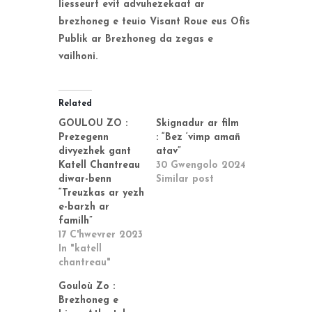
liesseurt evit advuhezekaat ar
brezhoneg e teuio Visant Roue eus Ofis
Publik ar Brezhoneg da zegas e
vailhoni.
Related
GOULOU ZO :
Skignadur ar film
Prezegenn
: “Bez ‘vimp amañ
divyezhek gant
atav”
Katell Chantreau
30 Gwengolo 2024
diwar-benn
Similar post
“Treuzkas ar yezh
e-barzh ar
familh”
17 C'hwevrer 2023
In "katell
chantreau"
Gouloù Zo :
Brezhoneg e