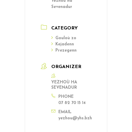
Yezhoù ha
Sevenadur
CATEGORY
Gouloù zo
Kejadenn
Prezegenn
ORGANIZER
YEZHOÙ HA
SEVENADUR
PHONE
07 82 70 15 14
EMAIL
yezhou@yhs.bzh