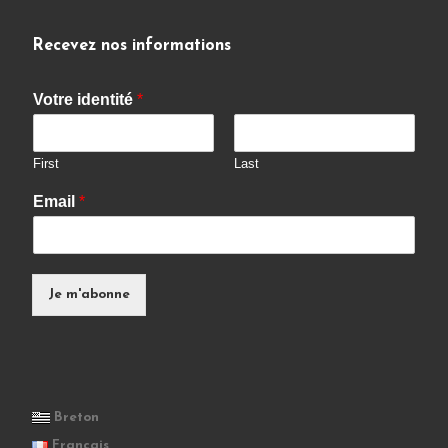
Recevez nos informations
Votre identité
*
First
Last
Email
*
Je m'abonne
Breton
Français