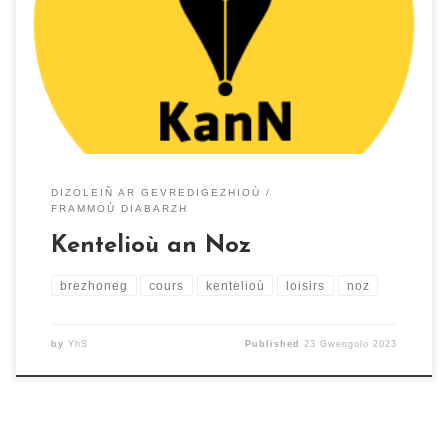
krennarded pe bugale. Kentelioù brezhoneg Kinniget e
vez kentelioù evit an oadourien adalek fin miz Gwengolo
betek fin miz Even. Padout a reont 1e30 bep sizhun
(estreget ar vakañsoù hag an deizioù […]
DIZOLEIÑ AR GEVREDIGEZHIOÙ
FRAMMOÙ DIABARZH
Kentelioù an Noz
brezhoneg
cours
kentelioù
loisirs
noz
by
YhS
Published
23 Gwengolo 2023