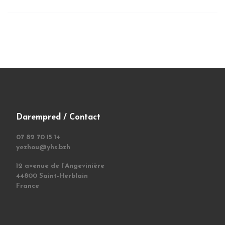
Darempred / Contact
07 82 70 15 14
yezhou@yhs.bzh
12 avenue de l’Angevinière
44800 Saint-Herblain
France