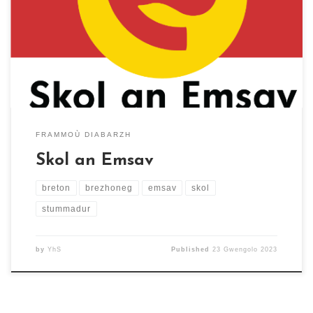
sevenadurel gant Pol Kalvez, Bernez Rouz, Lukian
Kergoat, Martial Ménard, Yann Guillamot ha Tangi
Louarn. Kelenn brezhoneg eus un tu ha brudañ ar yezh
hag ar sevenadur […]
FRAMMOÙ DIABARZH
Skol an Emsav
breton
brezhoneg
emsav
skol
stummadur
by
YhS
Published
23 Gwengolo 2023