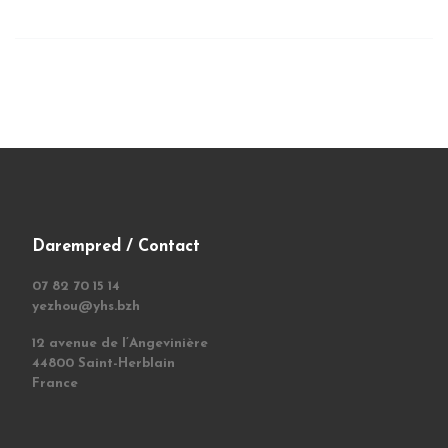
Darempred / Contact
07 82 70 15 14
yezhou@yhs.bzh
12 avenue de l’Angevinière
44800 Saint-Herblain
France