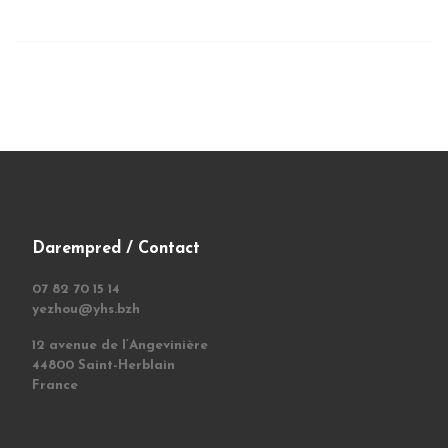
Darempred / Contact
07 82 70 15 14
yezhou@yhs.bzh
12 avenue de l’Angevinière
44800 Saint-Herblain
France