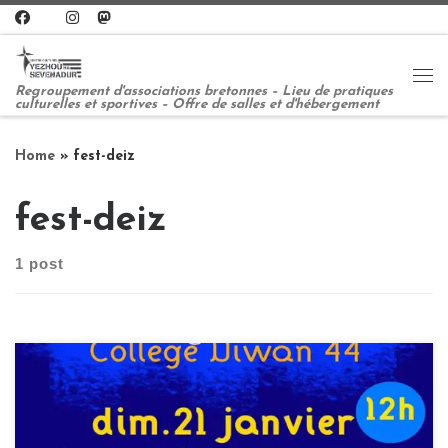
Skip to content
Me
Regroupement d'associations bretonnes – Lieu de pratiques
culturelles et sportives – Offre de salles et d'hébergement
Home
»
fest-deiz
fest-deiz
1 post
Sul 21 a viz Gwenver 2018 Kig ha farz ha fest-deiz aozet