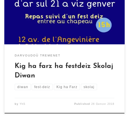
gant Skolaj Diwan Liger-Atlantel e Yezhoù ha Sevenadur
” order_by=”sortorder” order_direction=”ASC”
returns=”included” maximum_entity_count=”500″]
DARVOUDOÙ TREMENET
Kig ha farz ha festdeiz Skolaj
Diwan
diwan
fest-deiz
Kig ha Farz
skolaj
by
YhS
Published
26 Genver 2018