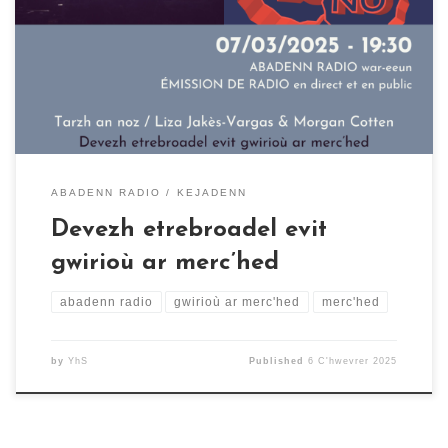
minorelezhioù jener e kinnigo Naoned un abadenn
ispisial. E-pad un eurvezh e vo lakaet war-glev
mouezhioù, stourmoù hag awenoù maouezed dec’h hag
a-vremañ. Evit reiñ tro d’an neb a gar arvestiñ ouzh an
[…]
ABADENN RADIO
KEJADENN
Devezh etrebroadel evit
gwirioù ar merc’hed
abadenn radio
gwirioù ar merc'hed
merc'hed
by
YhS
Published
6 C'hwevrer 2025