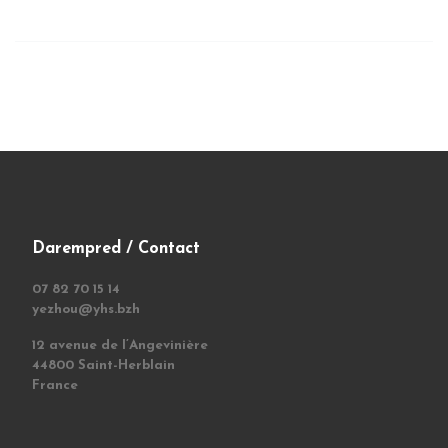
Darempred / Contact
07 82 70 15 14
yezhou@yhs.bzh
12 avenue de l’Angevinière
44800 Saint-Herblain
France