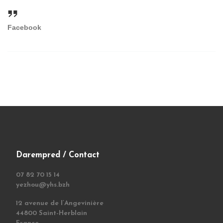
Facebook
Darempred / Contact
07 82 70 15 14
yezhou@yhs.bzh
12 avenue de l’Angevinière
44800 Saint-Herblain