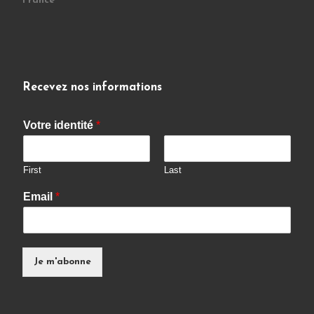
France
Recevez nos informations
Votre identité
*
First
Last
Email
*
Je m'abonne