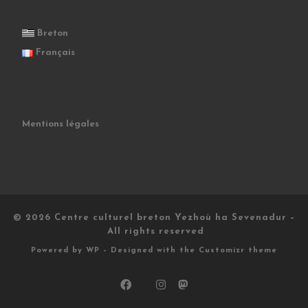
Breton
Français
Mentions légales
© 2026
Centre culturel breton Yezhoù ha Sevenadur
–
All rights reserved
Powered by
WP
– Designed with the
Customizr theme