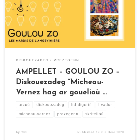
Prezegenn Lid-digeriñ diskouezadeg “Micheau-Vernez
hag ar gouelioù breizhek” da 7e heuliet gant ur
prezegenn gant Mikael Micheau-Vernez da 8e. Gouzout
muioc’h diwar-benn an diskouezadeg, kinniget da-geñver
gouel Celtomania. Ganet e Brest e 1907 eo an arzour […]
DISKOUEZADEG
PREZEGENN
AMPELLET – GOULOU ZO –
Diskouezadeg “Micheau-
Vernez hag ar gouelioù …
arzoù
diskouezadeg
lid-digeriñ
livadur
micheau-vernez
prezegenn
skritelloù
by
YhS
Published
19 miz Here 2020