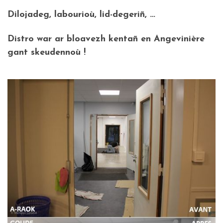
Dilojadeg, labourioù, lid-degeriñ, …
Distro war ar bloavezh kentañ en Angevinière
gant skeudennoù !