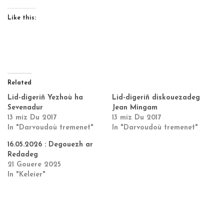
Like this:
Related
Lid-digeriñ Yezhoù ha
Lid-digeriñ diskouezadeg
Sevenadur
Jean Mingam
13 miz Du 2017
13 miz Du 2017
In "Darvoudoù tremenet"
In "Darvoudoù tremenet"
16.05.2026 : Degouezh ar
Redadeg
21 Gouere 2025
In "Keleier"