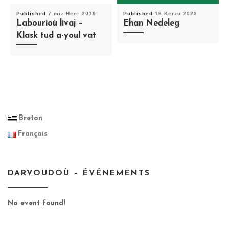
Published
7 miz Here 2019
Published
19 Kerzu 2023
Labourioù livaj –
Ehan Nedeleg
Klask tud a-youl vat
Breton
Français
DARVOUDOÙ – ÉVÉNEMENTS
No event found!