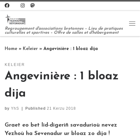
Skip to content
Me
Regroupement d'associations bretonnes – Lieu de pratiques
culturelles et sportives – Offre de salles et d'hébergement
Home
»
Keleier
»
Angevinière : 1 bloaz dija
KELEIER
Angevinière : 1 bloaz
dija
by
YhS
|
Published
21 Kerzu 2018
Graet eo bet lid-digeriñ savadurioù nevez
Yezhoù ha Sevenadur ur bloaz zo dija !